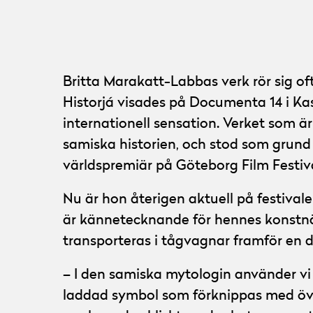
© Göteborg Film Festival
Foto:
Ola Kjelbye
Britta Marakatt-Labbas verk rör sig of
Historjá visades på Documenta 14 i K
internationell sensation. Verket som ä
samiska historien, och stod som grund
världspremiär på Göteborg Film Festiv
Nu är hon återigen aktuell på festiv
är kännetecknande för hennes konstnä
transporteras i tågvagnar framför en d
– I den samiska mytologin använder vi o
laddad symbol som förknippas med överh