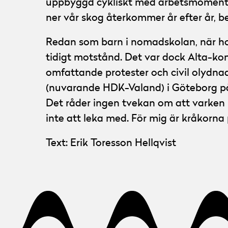
uppbyggd cykliskt med arbetsmoment s
ner vår skog återkommer år efter år, 
Redan som barn i nomadskolan, när ho
tidigt motstånd. Det var dock Alta-ko
omfattande protester och civil olydna
(nuvarande HDK-Valand) i Göteborg på 
Det råder ingen tvekan om att varken 
inte att leka med. För mig är kråkorna p
Text: Erik Toresson Hellqvist