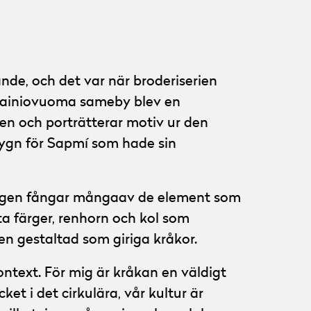
nde, och det var när broderiserien
 Lainiovuoma sameby blev en
ten och porträtterar motiv ur den
tygn för Sapmí som hade sin
ningen fångar mångaav de element som
a färger, renhorn och kol som
en gestaltad som giriga kråkor.
ontext. För mig är kråkan en väldigt
t i det cirkulära, vår kultur är