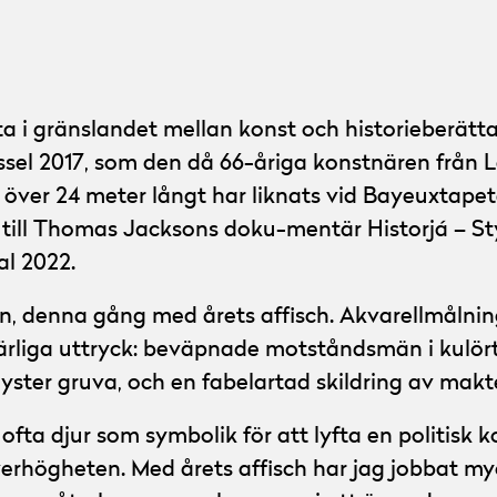
ta i gränslandet mellan konst och historieberätta
assel 2017, som den då 66-åriga konstnären från
r över 24 meter långt har liknats vid Bayeuxtape
 till Thomas Jacksons doku-mentär Historjá – S
al 2022.
alen, denna gång med årets affisch. Akvarellmål
rliga uttryck: beväpnade motståndsmän i kulört
yster gruva, och en fabelartad skildring av makt
fta djur som symbolik för att lyfta en politisk k
ögheten. Med årets affisch har jag jobbat mycke