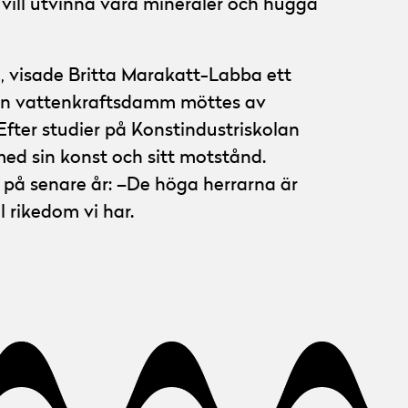
ill utvinna våra mineraler och hugga
 visade Britta Marakatt-Labba ett
å en vattenkraftsdamm möttes av
fter studier på Konstindustriskolan
ed sin konst och sitt motstånd.
 på senare år: –De höga herrarna är
l rikedom vi har.