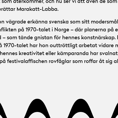
om återkommer, och nu ser vi att även de som v
berättar Marakatt-Labba.
n vägrade erkänna svenska som sitt modersmål,
nflikten på 1970-talet i Norge – där planerna p
d – som tände gnistan för hennes konstnärskap. E
1970-talet har hon outtröttligt arbetat vidare m
hennes kreativitet eller kämparanda har svalnat
å festivalaffischen rovfåglar som roffar åt sig al