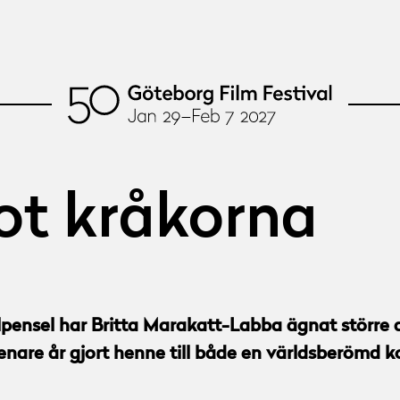
t kråkorna
ensel har Britta Marakatt-Labba ägnat större de
are år gjort henne till både en världsberömd ko