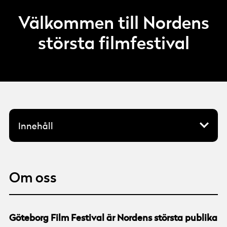
Välkommen till Nordens
största filmfestival
Innehåll
Om oss
Om oss
Programkommittén
Våra övriga verksamheter
Göteborg Film Festival är Nordens största publika
Filmpedagogisk verksamhet