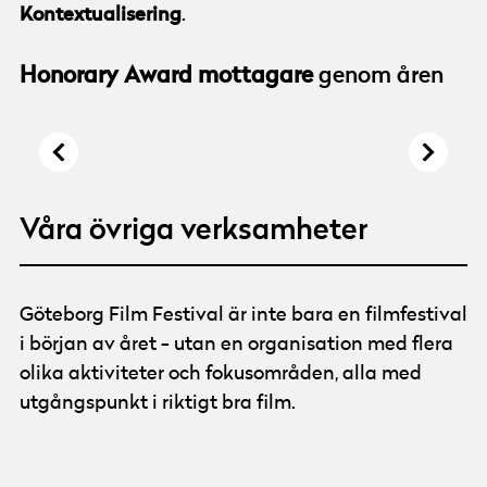
Kontextualisering
.
Honorary Award mottagare
genom åren
Mads Mikkelsen
Charlie Kaufman
© Göteborg Film Festival
© Göteborg Film Festival
Foto:
Ola Kjelbye
Våra övriga verksamheter
Göteborg Film Festival är inte bara en filmfestival
i början av året - utan en organisation med flera
olika aktiviteter och fokusområden, alla med
utgångspunkt i riktigt bra film.
Tina Mackic på Prisma
© Göteborg Film Festival
Foto:
Per Bornstein