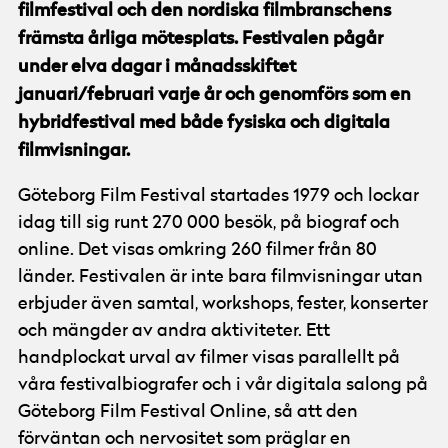
filmfestival och den nordiska filmbranschens
främsta årliga mötesplats. Festivalen pågår
Draken Film – Festivalens egen
under elva dagar i månadsskiftet
streamingtjänst
januari/februari varje år och genomförs som en
hybridfestival med både fysiska och digitala
filmvisningar.
Göteborg Film Festival startades 1979 och lockar
idag till sig runt 270 000 besök, på biograf och
online. Det visas omkring 260 filmer från 80
länder. Festivalen är inte bara filmvisningar utan
erbjuder även samtal, workshops, fester, konserter
och mängder av andra aktiviteter. Ett
handplockat urval av filmer visas parallellt på
våra festivalbiografer och i vår digitala salong på
Göteborg Film Festival Online, så att den
förväntan och nervositet som präglar en