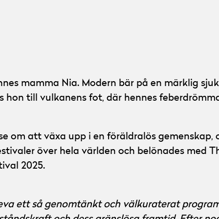
hennes mamma Nia. Modern bär på en märklig sj
s hon till vulkanens fot, där hennes feberdrömmar
se om att växa upp i en föräldralös gemenskap,
festivaler över hela världen och belönades med 
ival 2025.
eva ett så genomtänkt och välkuraterat program