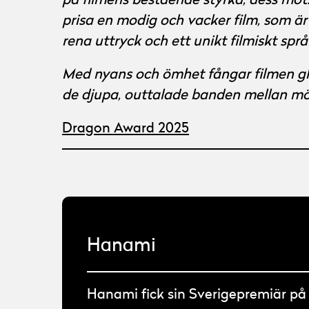
på filmens bestående styrka, dess mots
prisa en modig och vacker film, som är
rena uttryck och ett unikt filmiskt språ
Med nyans och ömhet fångar filmen gl
de djupa, outtalade banden mellan mö
Dragon Award 2025
Hanami
Hanami fick sin Sverigepremiär på