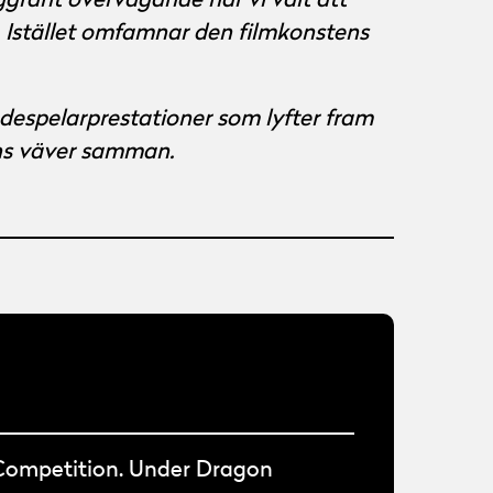
ggrant övervägande har vi valt att
e. Istället omfamnar den filmkonstens
espelarprestationer som lyfter fram
ns väver samman.
c Competition. Under Dragon