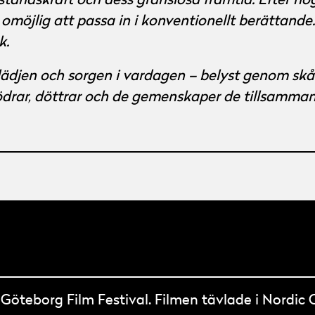
tåndskraft och dess gränslösa framtid. Efter no
 omöjlig att passa in i konventionellt berättand
k.
ädjen och sorgen i vardagen – belyst genom skåd
drar, döttrar och de gemenskaper de tillsamma
 Göteborg Film Festival. Filmen tävlade i Nordi