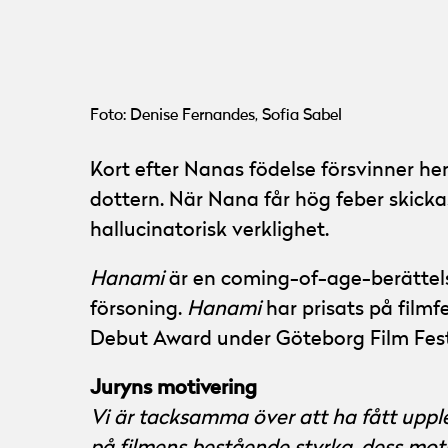
Denise Fernandes
Foto:
Sofia Sabel
Foto: Denise Fernandes, Sofia Sabel
Kort efter Nanas födelse försvinner 
dottern. När Nana får hög feber skicka
hallucinatorisk verklighet.
Hanami
är en coming-of-age-berättel
försoning.
Hanami
har prisats på film
Debut Award under Göteborg Film Fest
Juryns motivering
Vi är tacksamma över att ha fått uppl