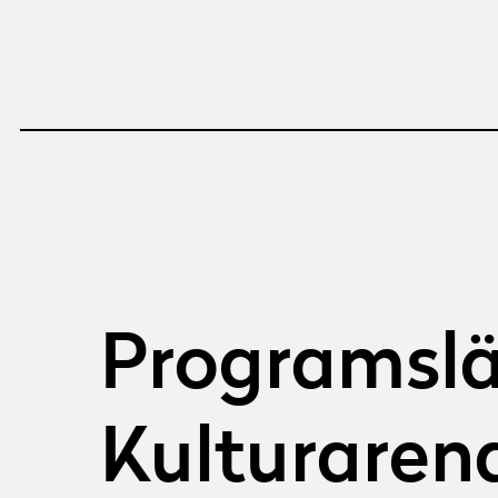
Programslä
Kulturarena