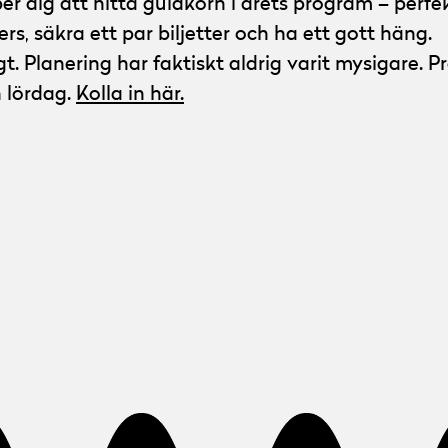
 dig att hitta guldkorn i årets program – perfekt
lers, säkra ett par biljetter och ha ett gott häng.
gt. Planering har faktiskt aldrig varit mysigare. 
n lördag.
Kolla in här.