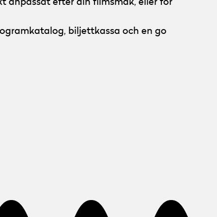
 anpassat efter din filmsmak, eller för
Programkatalog, biljettkassa och en go