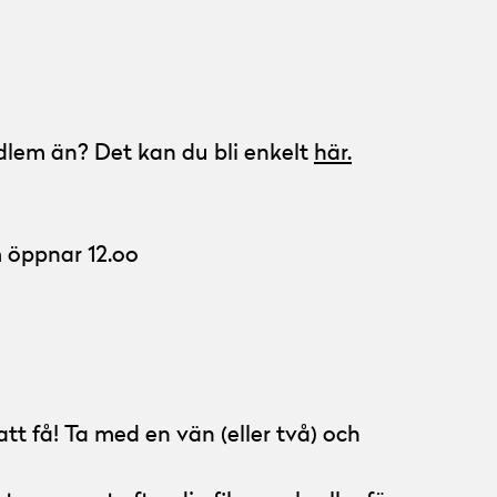
dlem än? Det kan du bli enkelt
här.
öppnar 12.oo
tt få! Ta med en vän (eller två) och