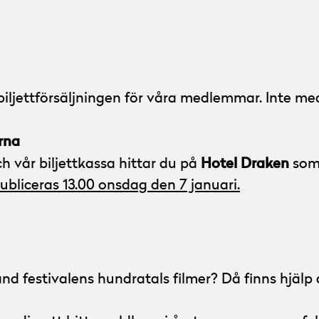
biljettförsäljningen för våra medlemmar. Inte me
erna
Hotel Draken
h vår biljettkassa hittar du på
som 
bliceras 13.00 onsdag den 7 januari.
d festivalens hundratals filmer? Då finns hjälp a