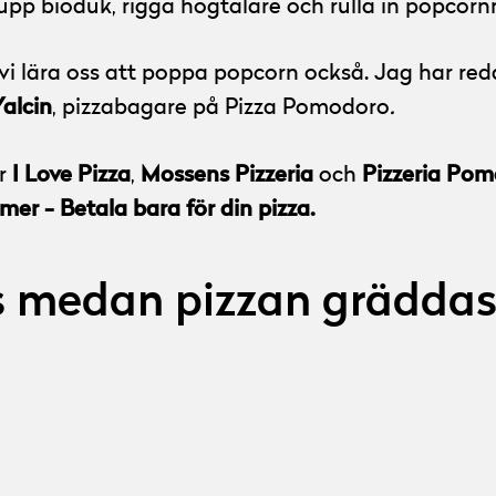
upp bioduk, rigga högtalare och rulla in popcornm
 vi lära oss att poppa popcorn också. Jag har re
alcin
, pizzabagare på Pizza Pomodoro
.
I Love Pizza
Mossens Pizzeria
Pizzeria Po
er
,
och
lmer - Betala bara för din pizza.
s medan pizzan grädda