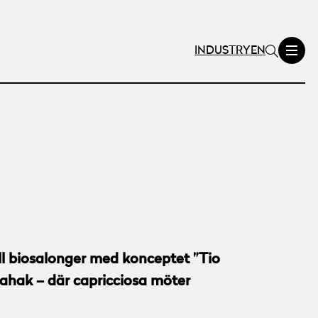
INDUSTRY
EN
ill biosalonger med konceptet ”Tio
zahak – där capricciosa möter