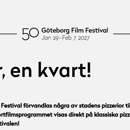
, en kvart!
estival förvandlas några av stadens pizzerior t
kortfilmsprogrammet visas direkt på klassiska piz
tivalen!