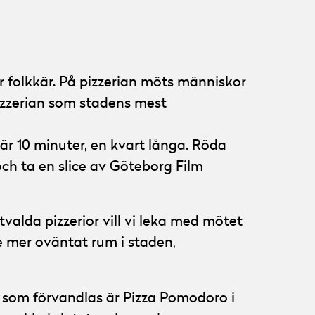
är folkkär. På pizzerian möts människor
i pizzerian som stadens mest
 är 10 minuter, en kvart långa. Röda
 och ta en slice av Göteborg Film
tvalda pizzerior vill vi leka med mötet
te mer oväntat rum i staden,
or som förvandlas är Pizza Pomodoro i