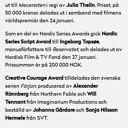
Julia Thelin
ut till
Mecenaten
i regi av
. Priset, på
50 000 kronor, delades ut i samband med filmens
världspremiär den 24 januari.
Nordic
Som en del av Nordic Series Awards gick
Series Script Award
Ingeborg Topsøe
till
,
manusförfattare till
Reservatet
, och delades ut av
Nordisk Film & TV Fond den 27 januari.
Prissumman är på 200 000 NOK.
Creative Courage Award
tilldelades den svenska
Alexander
serien
Färjan
, producerad av
Rönnberg
Will
från Northern Fable och
Tennant
från Imaginarium Productions och
Johanna Gårdare
Sonja Nilsson
beställd av
och
Hermele
från SVT.