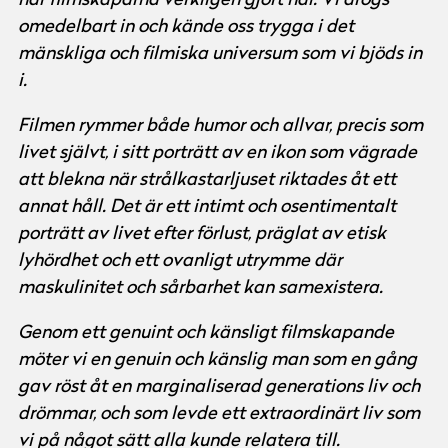
har filmskaparna verkligen gjort här. Vi drogs
omedelbart in och kände oss trygga i det
mänskliga och filmiska universum som vi bjöds in
i.
Filmen rymmer både humor och allvar, precis som
livet självt, i sitt porträtt av en ikon som vägrade
att blekna när strålkastarljuset riktades åt ett
annat håll. Det är ett intimt och osentimentalt
porträtt av livet efter förlust, präglat av etisk
lyhördhet och ett ovanligt utrymme där
maskulinitet och sårbarhet kan samexistera.
Genom ett genuint och känsligt filmskapande
möter vi en genuin och känslig man som en gång
gav röst åt en marginaliserad generations liv och
drömmar, och som levde ett extraordinärt liv som
vi på något sätt alla kunde relatera till.