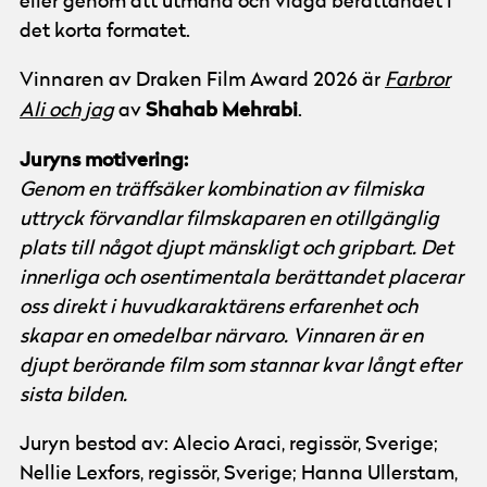
eller genom att utmana och vidga berättandet i
det korta formatet.
Vinnaren av Draken Film Award 2026 är
Farbror
Shahab Mehrabi
Ali och jag
av
.
Juryns motivering:
Genom en träffsäker kombination av filmiska
uttryck förvandlar filmskaparen en otillgänglig
plats till något djupt mänskligt och gripbart. Det
innerliga och osentimentala berättandet placerar
oss direkt i huvudkaraktärens erfarenhet och
skapar en omedelbar närvaro. Vinnaren är en
djupt berörande film som stannar kvar långt efter
sista bilden.
Juryn bestod av: Alecio Araci, regissör, Sverige;
Nellie Lexfors, regissör, Sverige; Hanna Ullerstam,