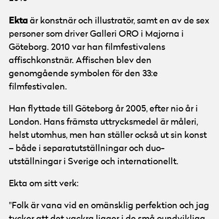
Ekta
är konstnär och illustratör, samt en av de sex
personer som driver Galleri ORO i Majorna i
Göteborg. 2010 var han filmfestivalens
affischkonstnär. Affischen blev den
genomgående symbolen för den 33:e
filmfestivalen.
Han flyttade till Göteborg år 2005, efter nio år i
London. Hans främsta uttrycksmedel är måleri,
helst utomhus, men han ställer också ut sin konst
– både i separatutställningar och duo-
utställningar i Sverige och internationellt.
Ekta om sitt verk:
"Folk är vana vid en omänsklig perfektion och jag
tycker att det vackra ligger i de små oundvikliga